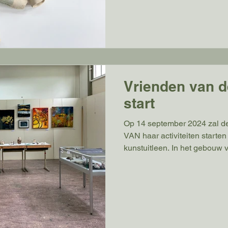
gebruiksvriendelijker. Daarn
kunstenaars onze stichting g
39) kunstwerken aangebode
ruimer en gevar
Vrienden van d
start
Op 14 september 2024 zal de Stichting Vrienden van de
VAN haar activiteiten starte
kunstuitleen. In het gebouw
Stationslaan 28a, worden ku
disciplines tentoongesteld m
huren en/of te kopen. De kun
studenten of docenten van d
Meer informatie over de Sti
en de mogelijkheden van de k