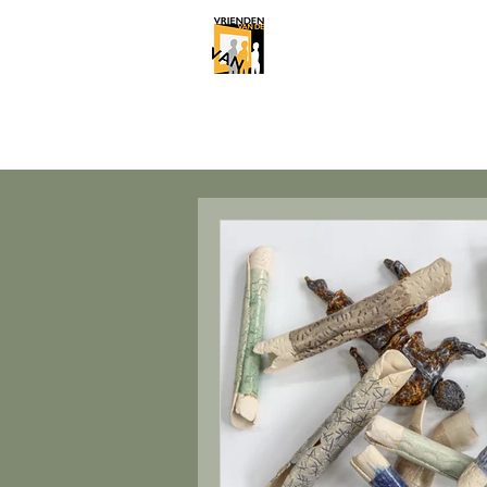
Stichting Vriende
Welkom
Kunst huren