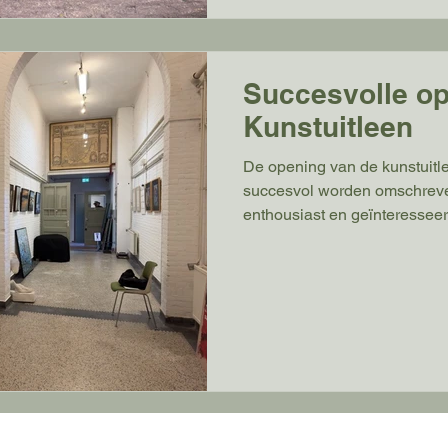
Succesvolle o
Kunstuitleen
De opening van de kunstuitl
succesvol worden omschreve
enthousiast en geïnteresseer
de gesprekken bleek duideli
had voor de Vrije Academie
kunstenaars. De komende pe
worden met de laatste belang
af te handelen en kunstwerke
website gevuld worden met ve
bestu