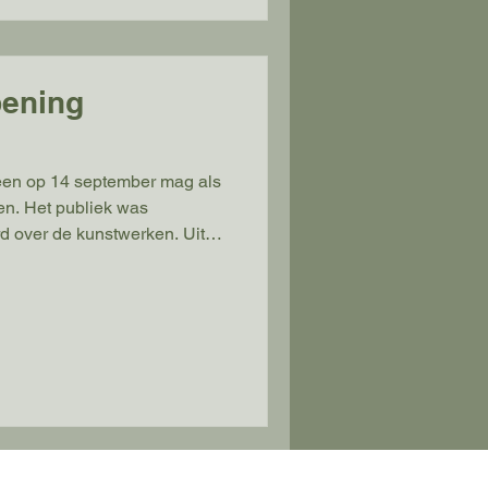
pening
een op 14 september mag als
n. Het publiek was
d over de kunstwerken. Uit
jk dat men veel sympathie
 Nunspeet en haar
riode zal met name ingevuld
rijke administratieve zaken
n ‘te verzamelen’. Ook zal de
el mooi creatief werk. Het