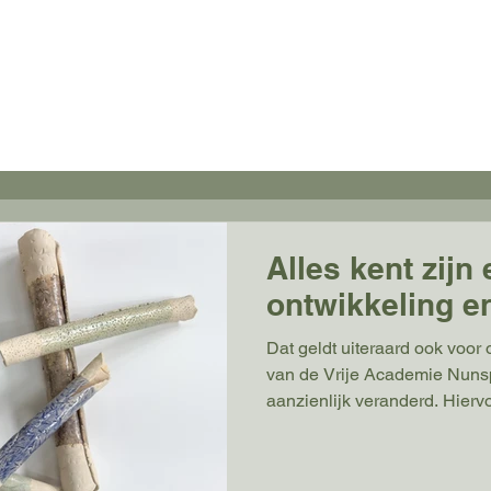
n van de Vrije Academie voor beeldende kuns
Kunstwerk aanbieden
Vriend worden
Ove
Alles kent zijn
ontwikkeling e
Dat geldt uiteraard ook voor 
van de Vrije Academie Nunsp
aanzienlijk veranderd. Hierv
hartelijk danken voor de vele
besteed. De website is nu voor het aanmelden, huren of
kopen van een kunstwerk aan