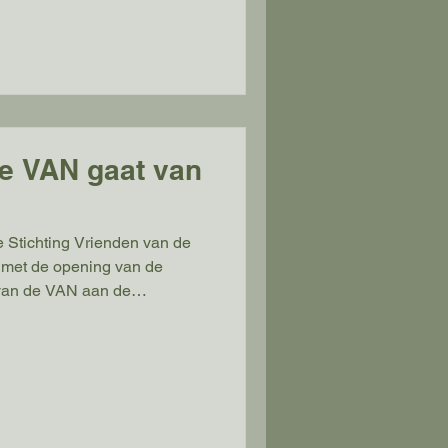
aast hebben een aantal
evonden en hun (tot nu toe
n waardoor het aanbod
e VAN gaat van
n met de opening van de
 van de VAN aan de
nstwerken van verschillende
et de mogelijkheid om deze te
stwerken zijn allemaal door
e Vrije Academie gemaakt.
chting, haar werkzaamheden
unstuitleen wordt tijd