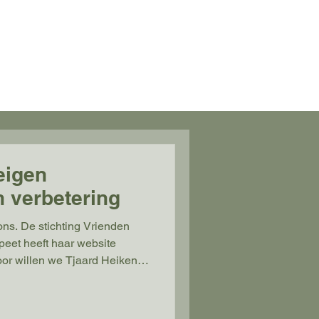
ten Nunspeet
r
Nieuws
Contact
 eigen
n verbetering
ons. De stichting Vrienden
eet heeft haar website
oor willen we Tjaard Heikens
 uren die hij hieraan heeft
zienlijk