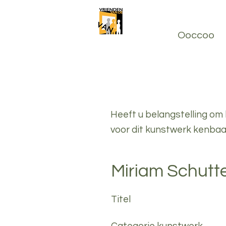
Stichting Vriende
Ooccoo
Welkom
Kunst huren
Heeft u belangstelling om 
voor dit kunstwerk kenbaar
Miriam Schutt
Titel