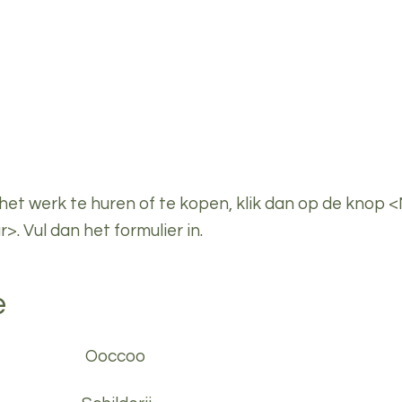
n van de Vrije Academie voor beeldende kuns
Kunstwerk aanbieden
Vriend worden
Ove
het werk te huren of te kopen, klik dan op de knop 
>. Vul dan het formulier in.
e
Ooccoo