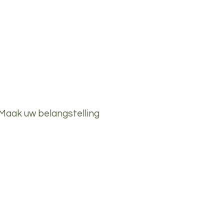
ten Nunspeet
r
Nieuws
Contact
<Maak uw belangstelling